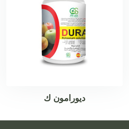
ديورامون ك