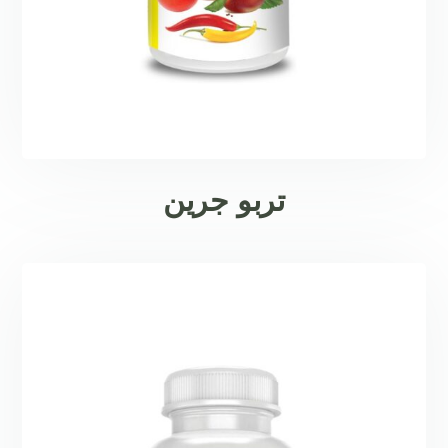
تربو جرين