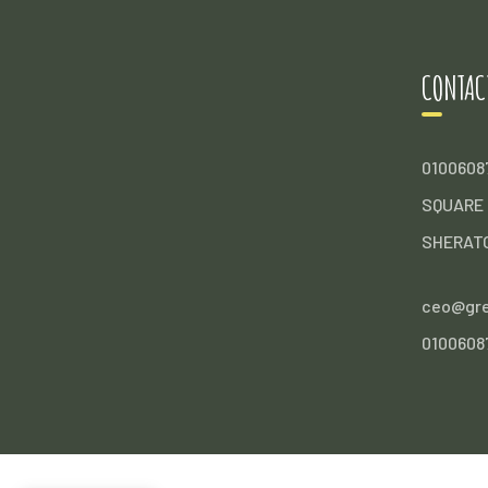
CONTAC
0100608
SQUARE 1
SHERATO
ceo@gr
0100608