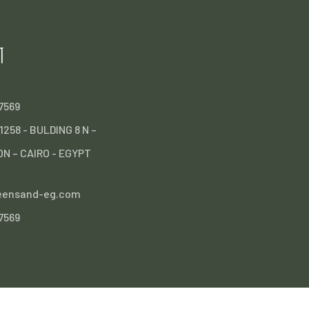
T
7569
258 - BULDING 8 N –
N – CAIRO - EGYPT
eensand-eg.com
7569