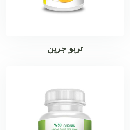
تربو جرين